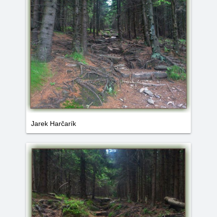
Jarek Harčarík