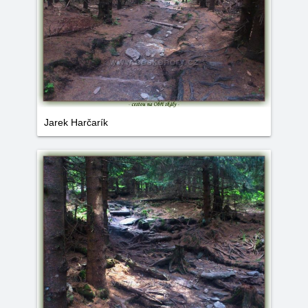
Jarek Harčarík