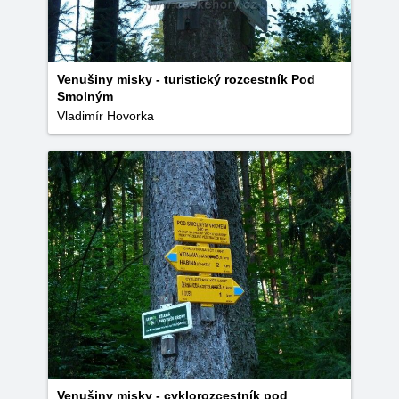
Venušiny misky - turistický rozcestník Pod
Smolným
Vladimír Hovorka
Venušiny misky - cyklorozcestník pod