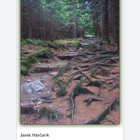
Jarek Harčarík