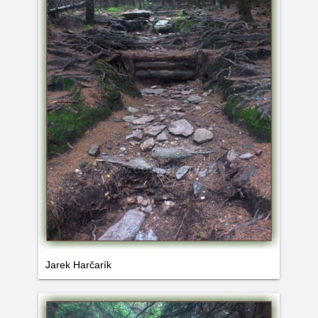
Jarek Harčarík