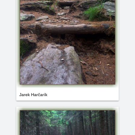
Jarek Harčarík