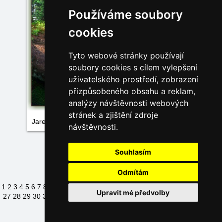
Používáme soubory
cookies
Tyto webové stránky používají
soubory cookies s cílem vylepšení
uživatelského prostředí, zobrazení
přizpůsobeného obsahu a reklam,
analýzy návštěvnosti webových
stránek a zjištění zdroje
Jarek Harčarík
návštěvnosti.
Načíst další fotky
Souhlasím
Odmítám
1
2
3
4
5
6
7
8
9
10
11
12
13
14
15
16
17
18
19
20
21
22
23
24
25
26
Upravit mé předvolby
27
28
29
30
31
32
33
34
35
36
37
38
39
40
41
42
43
44
45
46
47
48
49
50
51
52
53
54
55