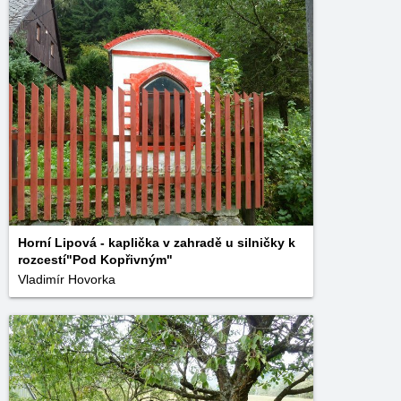
Horní Lipová - kaplička v zahradě u silničky k
rozcestí"Pod Kopřivným"
Vladimír Hovorka