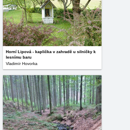
Horní Lipová - kaplička v zahradě u silničky k
lesnímu baru
Vladimír Hovorka