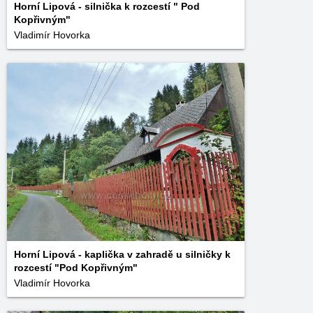
Horní Lipová - silnička k rozcestí " Pod
Kopřivným"
Vladimír Hovorka
Horní Lipová - kaplička v zahradě u silničky k
rozcestí "Pod Kopřivným"
Vladimír Hovorka