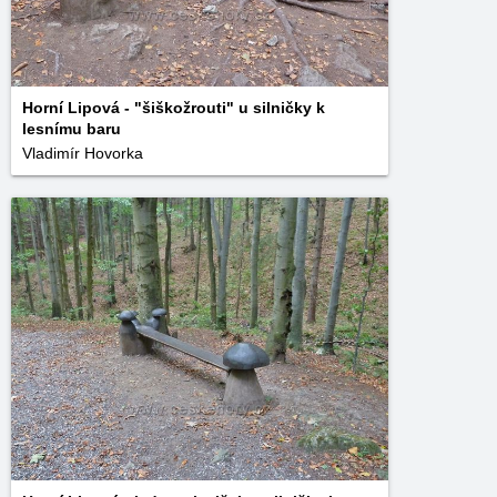
Horní Lipová - "šiškožrouti" u silničky k
lesnímu baru
Vladimír Hovorka