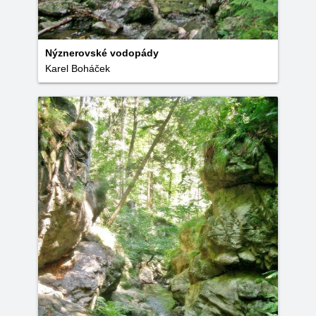
Nýznerovské vodopády
Karel Boháček