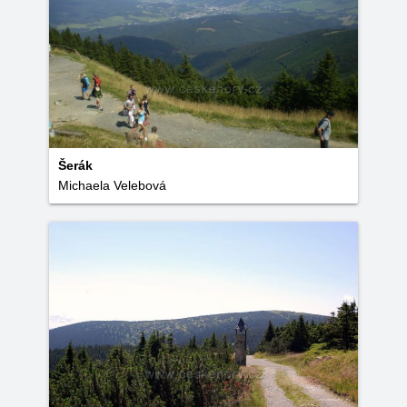
Šerák
Michaela Velebová