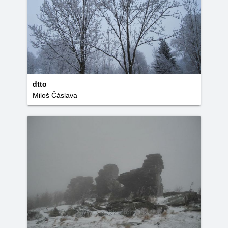
dtto
Miloš Čáslava