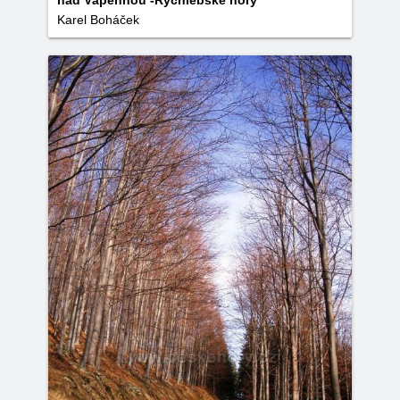
nad Vápennou -Rychlebské hory
Karel Boháček